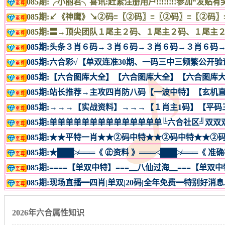
085期:╭小丽君╮喜讯:赶紧注册用户!!!!!!!!参加“发贴有奖
085期:↙《神鹰》↘②码≡〖②码〗≡〖②码〗≡〖②码
085期:〓→顶尖团队１尾主２码、１尾主２码、１尾主
085期:头条３肖６码→３肖６码→３肖６码→３肖６码
085期:六合彩√【单双连准30期、一码三中三频繁公开
085期:【六合图库大全】【六合图库大全】【六合图库
085期:站长推荐→主攻四肖防八码【一波中特】【玄机直解
085期:→→→【实战资料】→→→【１肖主1码】【平
085期:单单单单单单单单单单单单单单╚六合社区╝双
085期:★★平特一肖★★②码中特★★②码中特★★
085期:★███≯═══《 ㊣资料 》═══≮███≯═══《 
085期:====【单双中特】===▁八仙过海▁===【单双中特
085期:现场直播━四肖|单双|20码|全年免费━特别好消
2026年六合属性知识