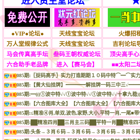
进入资生堂论坛
●VIP●论坛●
天线宝宝论坛
火爆招
万人堂规律公式
天线宝宝论坛
吉利论坛
马会传真高手坛
叁码王朝权威论坛
顶尖高手心
六合助手老品牌
进入【赛马会】
■■太阳二坛
085期:〖捉码高手〗实力打造期期１０码中特⌒━⌒实
085期:【黄大仙挂牌】━━━━解挂牌一码三中三√━
085期:━(((①波中特√√①波中特√√①波中特√√十拿九
085期:【六合图库大全】【六合图库大全】【六合图库
085期:≤精准④肖,单双,波色,家野,大小,平特一肖,一尾■
085期:██精准四肖██三肖主三码██平特一肖██精准
085期:头条→３肖６码→３肖６码→３肖６码→３肖６